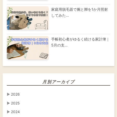
家庭用脱毛器で腕と脚を1か月照射
してみた…
手帳初心者がゆるく続ける家計簿｜
5月の支…
月別アーカイブ
▶
2026
▶
2025
▶
2024